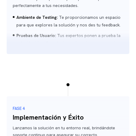
perfectamente a tus necesidades.
Ambiente de Testing:
Te proporcionamos un espacio
para que explores la solución y nos des tu feedback.
Pruebas de Usuario:
Tus expertos ponen a prueba la
solución, identificando áreas de mejora para un ajuste
fino.
Correcciones y Validación:
Implementamos las
mejoras necesarias y te invitamos a validar la
solución final.
FASE 4
Implementación y Éxito
Lanzamos la solución en tu entorno real, brindándote
soporte continuo para asegurar su correcto