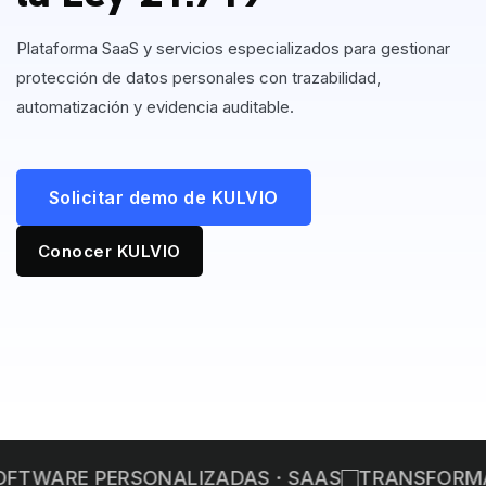
Plataforma SaaS y servicios especializados para gestionar
Acompáñanos en esta ruta hacia la excelencia, impulsada
protección de datos personales con trazabilidad,
por nuestra pasión, sustentada en la innovación, y
automatización y evidencia auditable.
potenciada por el espíritu colaborativo de nuestro equipo.
Solicitar demo de KULVIO
Reunión de Evaluación Gratuita
Certificados ISO 27001
Conocer KULVIO
Building Happiness 2026
S · SAAS
TRANSFORMA TU INFRAESTRUCTURA 