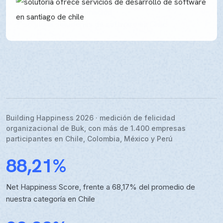
Building Happiness
Flexibilidad y Escalabilidad
En el sector financiero
Gestión de Seguridad de la
Información
2026
Certificación de felicidad
organizacional
Building Happiness 2026 · medición de felicidad
organizacional de Buk, con más de 1.400 empresas
participantes en Chile, Colombia, México y Perú
88,21%
Net Happiness Score, frente a 68,17% del promedio de
nuestra categoría en Chile