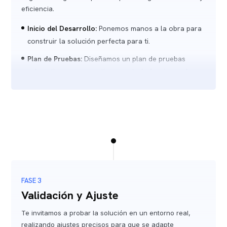
eficiencia.
Inicio del Desarrollo:
Ponemos manos a la obra para
construir la solución perfecta para ti.
Plan de Pruebas:
Diseñamos un plan de pruebas
exhaustivo para garantizar que todo funcione a la
perfección.
Ejecución de Pruebas:
Validamos cada componente
en un entorno controlado para asegurar la calidad
desde el principio.
FASE 3
Validación y Ajuste
Te invitamos a probar la solución en un entorno real,
realizando ajustes precisos para que se adapte