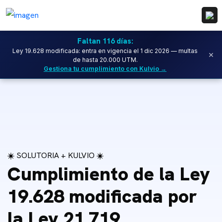
Faltan 116 días:
Ley 19.628 modificada: entra en vigencia el 1 dic 2026 — multas
×
de hasta 20.000 UTM.
Gestiona tu cumplimiento con Kulvio →
SOLUTORIA + KULVIO
EXPERIENCIA Y TECNOLOGÍA A TU SERVICIO
Cumplimiento de la Ley
Aceleramos la
19.628 modificada por
transformación digital
la Ley 21.719
de tu negocio