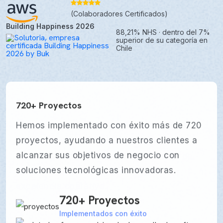
(Colaboradores Certificados)
Building Happiness 2026
88,21% NHS · dentro del 7%
superior de su categoría en
Chile
720+ Proyectos
Hemos implementado con éxito más de 720
proyectos, ayudando a nuestros clientes a
alcanzar sus objetivos de negocio con
soluciones tecnológicas innovadoras.
720+ Proyectos
Servicios en la Nube
10 Años de Experiencia
ISO 27001
Implementados con éxito